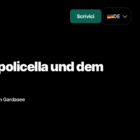
Scrivici
DE
lpolicella und dem
em Gardasee