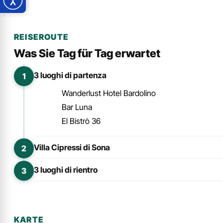
REISEROUTE
Was Sie Tag für Tag erwartet
3 luoghi di partenza
1
Wanderlust Hotel Bardolino
Bar Luna
El Bistrò 36
Villa Cipressi di Sona
2
Passeggiata, picnic e degustazione nel vigneto
3 luoghi di rientro
3
Wanderlust Hotel Bardolino
Bar Luna
El Bistrò 36
KARTE