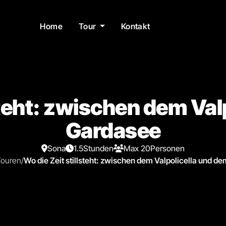
Home
Tour
Kontakt
steht: zwischen dem Va
Gardasee
Sona
1.5
Stunden
Max 20
Personen
Touren
/
Wo die Zeit stillsteht: zwischen dem Valpolicella und d